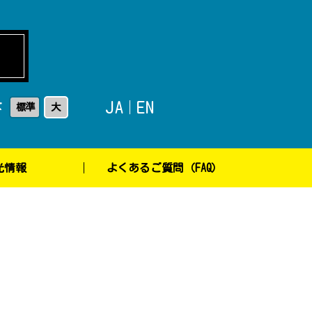
JA
EN
標準
大
ズ
光情報
よくあるご質問（FAQ）