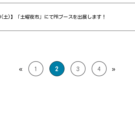
9(土)】「土曜夜市」にてPRブースを出展します！
«
1
2
3
4
»