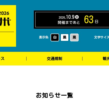
63
日
白
黒
黒
表示色
文字サイ
ース
交通規制
観
お知らせ一覧