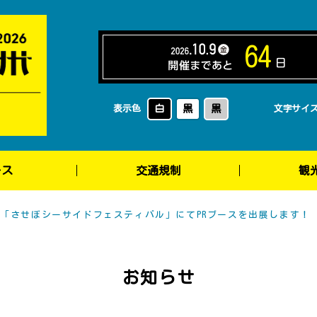
64
日
白
黒
黒
表示色
文字サイ
ース
交通規制
観
日)】「させぼシーサイドフェスティバル」にてPRブースを出展します！
お知らせ