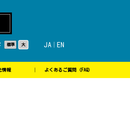
JA
EN
標準
大
ズ
光情報
よくあるご質問（FAQ）