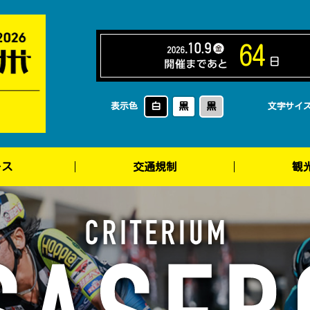
64
日
白
黒
黒
表示色
文字サイ
ース
交通規制
観