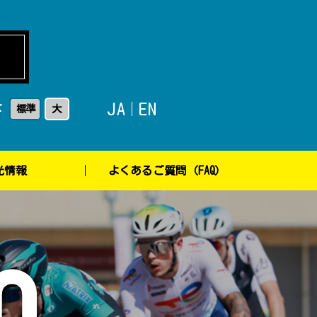
JA
EN
標準
大
ズ
光情報
よくあるご質問（FAQ）